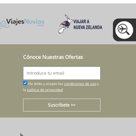
Cónoce Nuestras Ofertas
He leído y acepto las
condiciones de uso
y
la
política de privacidad