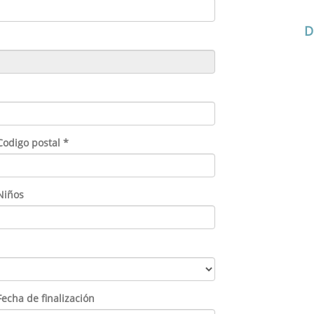
D
Codigo postal *
Niños
Fecha de finalización