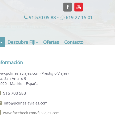
91 570 05 83
-
619 27 15 01
Descubre Fiji
Ofertas
Contacto
nformación
w.polinesiaviajes.com (Prestigio Viajes)
za. San Amaro 9
8020 - Madrid - España
915 700 583
info@polinesiaviajes.com
www.facebook.com/fijiviajes.com