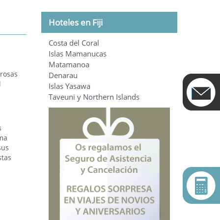
Hoteles en Fiji
Costa del Coral
Islas Mamanucas
Matamanoa
erosas
Denarau
l
Islas Yasawa
Taveuni y Northern Islands
s
ima
sus
stas