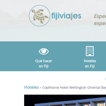
Espec
exper
Qué hacer
Hoteles
en Fiji
en Fiji
Hoteles
> Copthorne Hotel Wellington Oriental Ba