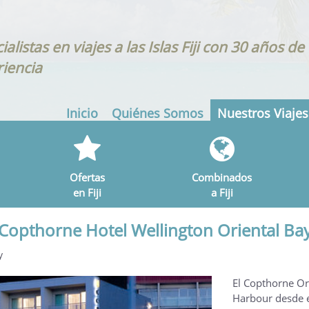
ialistas en viajes a las Islas Fiji con 30 años de
iencia
Inicio
Quiénes Somos
Nuestros Viajes
Ofertas
Combinados
en Fiji
a Fiji
Copthorne Hotel Wellington Oriental Ba
y
El Copthorne Ori
Harbour desde el